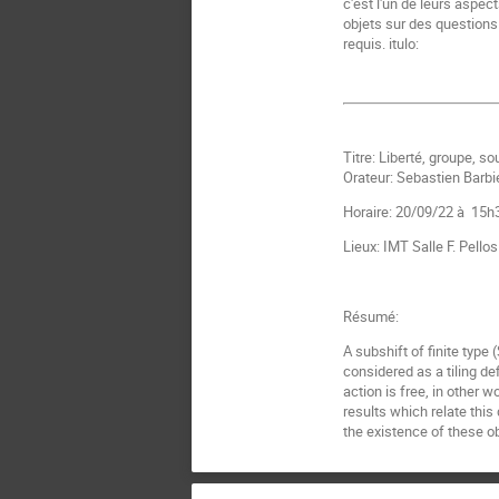
c'est l'un de leurs aspec
objets sur des question
requis. itulo:
Titre: Liberté, groupe, so
Orateur: Sebastien Barbi
Horaire: 20/09/22 à 15h
Lieux: IMT Salle F. Pello
Résumé:
A subshift of finite type 
considered as a tiling de
action is free, in other w
results which relate this
the existence of these ob