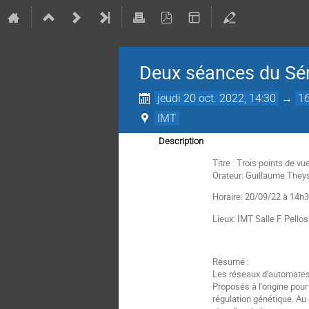
Deux séances du Sé
jeudi 20 oct. 2022, 14:30
→
16
IMT
Description
Titre : Trois points de v
Orateur: Guillaume They
Horaire: 20/09/22 à 14h
Lieux: IMT Salle F. Pello
Résumé :
Les réseaux d'automates 
Proposés à l'origine pou
régulation génétique. Au 