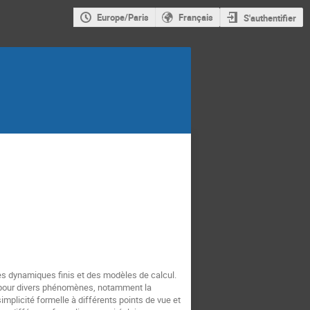
Europe/Paris
Français
S'authentifier
es dynamiques finis et des modèles de calcul.
on pour divers phénomènes, notamment la
implicité formelle à différents points de vue et