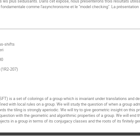
ts les plus séduisants. Dans cet exposé, nous présenterons trois résultats utilis
s fondamentale comme l'asynchronisme et le "model checking". La présentation 
us-shifts
eri
30
s (1R2-207)
(SFT) is a set of colorings of a group which is invariant under translations and des
fined with local rules on a group. We will study the question of when a group ad
ords the tiling is strongly aperiodic. We will try to give geometric insight on this
 question with the geometric and algorithmic properties of a group. We will end t
jects in a group in terms of its conjugacy classes and the roots of its finitely g