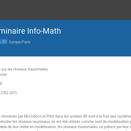
minaire Info-Math
:30
Europe/Paris
ue sur les réseaux d'automates
ssier
30
s (1R2-207)
introduits par McCulloch et Pitts dans les années 40 sont à la fois des systèm
r étudier les réseaux neuronaux, ils ont été utilisés comme outil de modélisati
delà de leur utilité en modélisation, les réseaux d'automates se prêtent par leur s