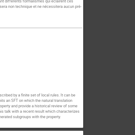
ant différents formalismes qui éclairent ces
sera non technique et ne nécessitera aucun pré-
cribed by a finite set of local rules. It can be
mits an SFT on which the natural translation
 property and provide a historical review of some
his talk with a recent result which characterizes
enerated subgroups with the property.