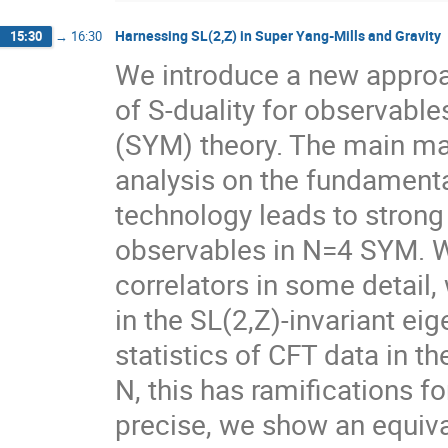
Harnessing SL(2,Z) in Super Yang-Mills and Gravity
15:30
→
16:30
We introduce a new approa
of S-duality for observabl
(SYM) theory. The main mat
analysis on the fundamenta
technology leads to strong 
observables in N=4 SYM. We
correlators in some detail,
in the SL(2,Z)-invariant eig
statistics of CFT data in 
N, this has ramifications f
precise, we show an equiva