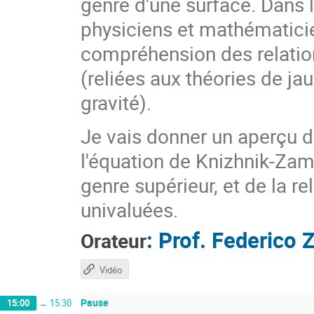
genre d'une surface. Dans l
physiciens et mathématici
compréhension des relatio
(reliées aux théories de ja
gravité).
Je vais donner un aperçu d
l'équation de Knizhnik-Zam
genre supérieur, et de la re
univaluées.
:
Prof.
Federico Z
Orateur
Vidéo
Pause
15:00
→
15:30