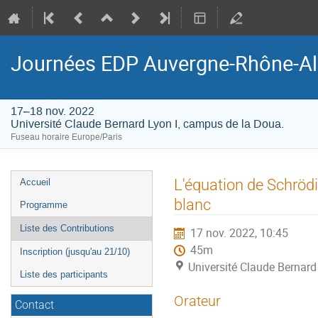
Journées EDP Auvergne-Rhône-A
17–18 nov. 2022
Université Claude Bernard Lyon I, campus de la Doua.
Fuseau horaire Europe/Paris
Menu
L'équation de Schrödi
Accueil
de
blanc
Programme
l'événement
Liste des Contributions
17 nov. 2022, 10:45
45m
Inscription (jusqu'au 21/10)
Université Claude Bernard
Liste des participants
Orateur
Contact