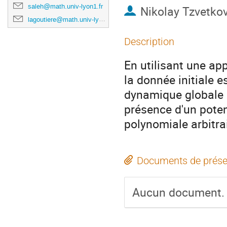
saleh@math.univ-lyon1.fr
Nikolay Tzvetko
lagoutiere@math.univ-lyon1.fr
Description
En utilisant une ap
la donnée initiale 
dynamique globale p
présence d'un potent
polynomiale arbitrair
Documents de prése
Aucun document.