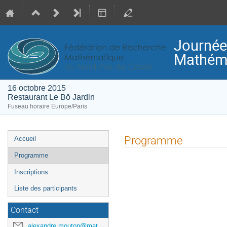
Journée
Mathéma
16 octobre 2015
Restaurant Le Bô Jardin
Fuseau horaire Europe/Paris
Menu
Programme
Accueil
de
Programme
l'événement
Inscriptions
Liste des participants
Contact
alexandre.mouton@math.univ-lille1.fr