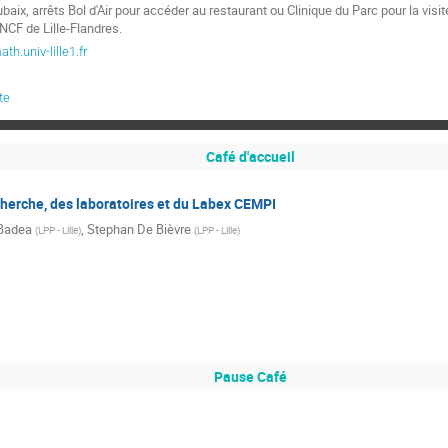
baix, arrêts Bol d'Air pour accéder au restaurant ou Clinique du Parc pour la visite
NCF de Lille-Flandres.
.univ-lille1.fr
te
Café d'accueil
cherche, des laboratoires et du Labex CEMPI
 Badea
,
Stephan De Bièvre
(
LPP - Lille
)
(
LPP - Lille
)
Pause Café