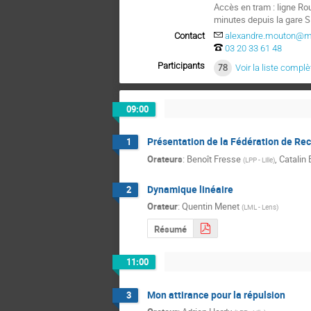
Accès en tram : ligne Rou
minutes depuis la gare S
Contact
alexandre.mouton@math
03 20 33 61 48
Participants
78
Voir la liste complè
09:00
Présentation de la Fédération de Re
1
Orateurs
:
Benoît Fresse
,
Catalin
(
LPP - Lille
)
Dynamique linéaire
2
Orateur
:
Quentin Menet
(
LML - Lens
)
Résumé
11:00
Mon attirance pour la répulsion
3