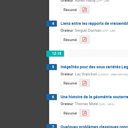
Orateur
:
Adrien Hardy
(
LPP - Lille
)
Résumé
Liens entre les rapports de vraisemb
4
Orateur
:
Sergueï Dachian
(
LPP - Lille
)
Résumé
12:15
Inégalités pour des sous variétés L
5
Orateur
:
Luc Vrancken
(
LAMAV - Valenciennes
)
Résumé
Une histoire de la géométrie souterr
6
Orateur
:
Thomas Morel
(
LML - Lens
)
Résumé
Quelques problèmes classiques conce
7