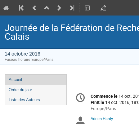
Journée de la Fédération de Rec
Calais
14 octobre 2016
Fuseau horaire Europe/Paris
Menu
Accueil
de
Ordre du jour
Information
l'événement
Commence le
14 oct. 20
Date/Heure
de
Liste des Auteurs
Finit le
14 oct. 2016, 18:
la
Toutes
Europe/Paris
les
conférence
Adrien Hardy
Présidents
horaires
sont
de
en