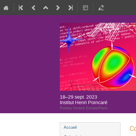
18–29 sept. 2023
Institut Henri Poincaré
Fuseau horaire Europe/Paris
Menu
Co
Accueil
de