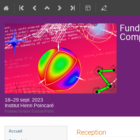
Fund
Comp
18–29 sept. 2023
Institut Henri Poincaré
Fuseau horaire Europe/Paris
Menu
Reception
Accueil
de