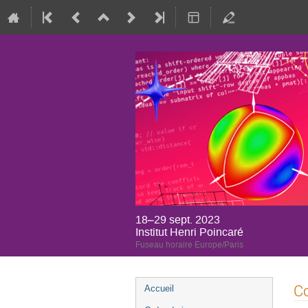
18–29 sept. 2023
Institut Henri Poincaré
Fuseau horaire Europe/Paris
Menu
Co
Accueil
de