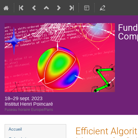
Fund
Comp
18–29 sept. 2023
Institut Henri Poincaré
Fuseau horaire Europe/Paris
Menu
Efficient Algor
Accueil
de