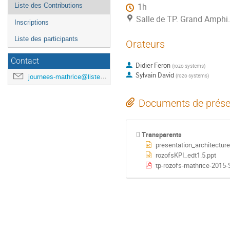
Liste des Contributions
1h
Salle de TP. Grand Amphi
Inscriptions
Liste des participants
Orateurs
Contact
Didier Feron
(
rozo systems
)
Sylvain David
(
rozo systems
)
journees-mathrice@listes.mathrice.fr
Documents de prése
Transparents
presentation_architectur
rozofsKPI_edt1.5.ppt
tp-rozofs-mathrice-2015-