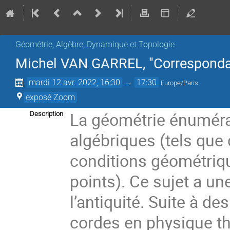
Géométrie, Algèbre, Dynamique et Topologie
Michel VAN GARREL, "Corresponda
mardi 12 avr. 2022, 16:30
→
17:30
Europe/Paris
exposé Zoom
La géométrie énumérat
Description
algébriques (tels que 
conditions géométriqu
points). Ce sujet a un
l’antiquité. Suite à de
cordes en physique th