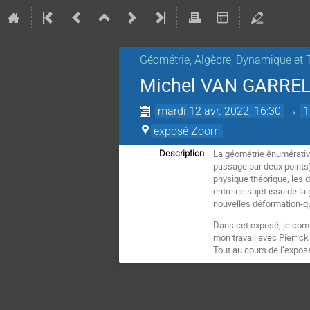
Géométrie, Algèbre, Dynamique et 
Michel VAN GARREL,
mardi 12 avr. 2022, 16:30
→
1
exposé Zoom
La géométrie énumérative
Description
passage par deux points).
physique théorique, les 
entre ce sujet issu de la
nouvelles déformation-qu
Dans cet exposé, je comm
mon travail avec Pierric
Tout au cours de l’exposé