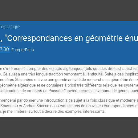
Topologie
 "Correspondances en géométrie énu
7:30
Europe/Paris
 s’intéresse à compter des objects algébriques (tels que des droites) satisfais
 Ce sujet a une très longue tradition remontant à l’antiquité. Suite à des inspira
dernières 30 années ont vue une grande activité de recherche en géométrie énum
 géométrie algébrique et de domaines à priori très différents tels que les systè
antisations de crochets de Poisson à travers certains invariants de genre supér
encerai par donner une introduction à ce sujet à la fois classique et moderne à
k Bousseau et Andrea Brini où nous établissons de nouvelles correspondences ent
, je me limiterai surtout à décrire des exemples intéressants.