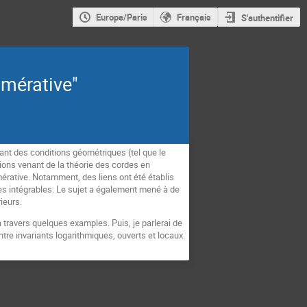
Europe/Paris
Français
S'authentifier
mérative"
ant des conditions géométriques (tel que le
tions venant de la théorie des cordes en
érative. Notamment, des liens ont été établis
mes intégrables. Le sujet a également mené à de
ieurs.
 travers quelques examples. Puis, je parlerai de
re invariants logarithmiques, ouverts et locaux.