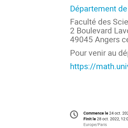
Département de
Faculté des Scie
2 Boulevard Lavo
49045 Angers c
Pour venir au dé
https://math.uni
Information
Commence le
24 oct. 20
Date/Heure
de
Finit le
28 oct. 2022, 12:
la
Toutes
Europe/Paris