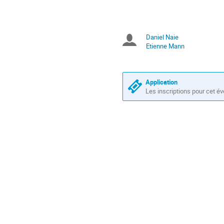
les
conférence
horaires
sont
en
Daniel Naie
Présidents
Europe/Paris
Etienne Mann
de
séance
Application
Les inscriptions pour cet é