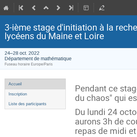
3-ième stage d'initiation à la rec
lycéens du Maine et Loire
24–28 oct. 2022
Département de mathématique
Fuseau horaire Europe/Paris
Menu
Accueil
Pendant ce stage
de
du chaos" qui est
Inscription
l'événement
Liste des participants
Du lundi 24 oct
aurons 3h de cou
repas de midi et 