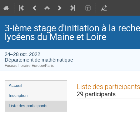
3-ième stage d'initiation à la rec
lycéens du Maine et Loire
24–28 oct. 2022
Département de mathématique
Fuseau horaire Europe/Paris
Menu
Liste des participant
Accueil
de
29 participants
Inscription
l'événement
Liste des participants