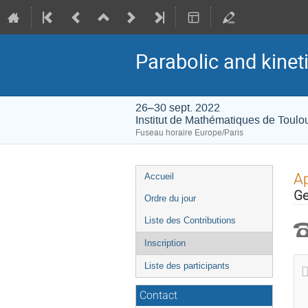
Parabolic and kine
26–30 sept. 2022
Institut de Mathématiques de Toulo
Fuseau horaire Europe/Paris
Menu
Ap
Accueil
de
Ge
Ordre du jour
l'événement
Liste des Contributions
Inscription
Liste des participants
Contact