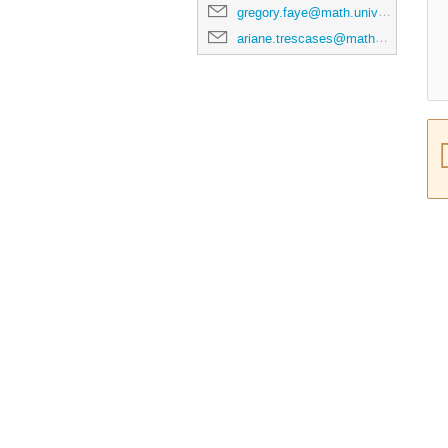
gregory.faye@math.univ-toulouse.fr
ariane.trescases@math.univ-toulouse.fr