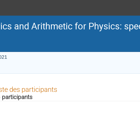
cs and Arithmetic for Physics: spe
021
ste des participants
 participants