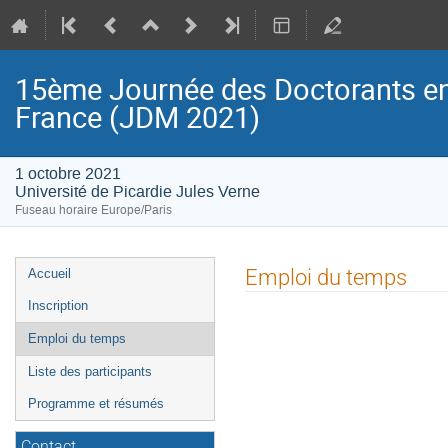
15ème Journée des Doctorants en
France (JDM 2021)
1 octobre 2021
Université de Picardie Jules Verne
Fuseau horaire Europe/Paris
Menu
Emploi du temps
Accueil
de
Inscription
l'événement
Emploi du temps
Liste des participants
Programme et résumés
Contact