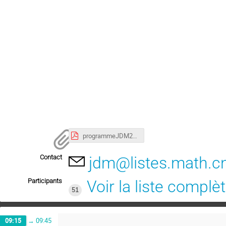
programmeJDM2020.pdf
Contact
jdm@listes.math.cn
Participants
Voir la liste complè
51
09:15
→
09:45