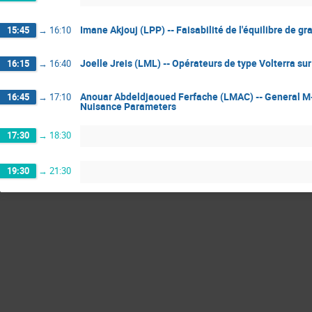
Imane Akjouj (LPP) -- Faisabilité de l'équilibre de g
15:45
→
16:10
Joelle Jreis (LML) -- Opérateurs de type Volterra su
16:15
→
16:40
Anouar Abdeldjaoued Ferfache (LMAC) -- General M-E
16:45
→
17:10
Nuisance Parameters
17:30
→
18:30
19:30
→
21:30