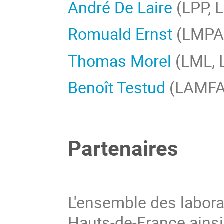
André De Laire
(LPP, Li
Romuald Ernst
(LMPA,
Thomas Morel
(LML, 
Benoît Testud
(LAMFA
Partenaires
L'ensemble des labora
Hauts-de-France ainsi