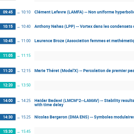
Clément Lefevre (LAMFA) -- Non uniforme hyperbolic
09:45
→
10:10
Anthony Nahas (LPP) -- Vortex dans les condensats 
10:15
→
10:40
Laurence Broze (Association femmes et mathématiqu
10:45
→
11:00
11:05
→
11:15
Marie Théret (Modal'X) -- Percolation de premier pa
11:20
→
12:15
12:20
→
13:50
Haidar Badawi (LMCM^2--LAMAV) -- Stability results 
14:00
→
14:25
with time delay
Nicolas Bergeron (DMA ENS) -- Symboles modulaires
14:30
→
15:25
15:30
→
15:45