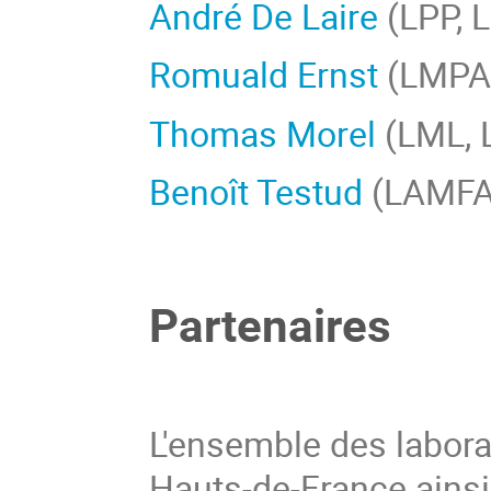
André De Laire
(LPP, Li
Romuald Ernst
(LMPA,
Thomas Morel
(LML, 
Benoît Testud
(LAMFA
Partenaires
L'ensemble des labora
Hauts-de-France ainsi