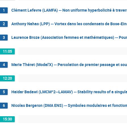
Clément Lefevre (LAMFA) -- Non uniforme hyperbolicité à trave
1
Anthony Nahas (LPP) -- Vortex dans les condensats de Bose-Ein
2
Laurence Broze (Association femmes et mathématiques) -- Pourq
3
11:05
Marie Théret (Modal'X) -- Percolation de premier passage et sou
4
12:20
Haidar Badawi (LMCM^2--LAMAV) -- Stability results of a singula
5
Nicolas Bergeron (DMA ENS) -- Symboles modulaires et fonctio
6
15:30