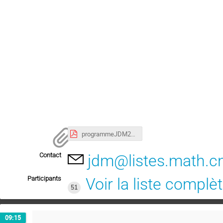
programmeJDM2020.pdf
Contact
jdm@listes.math.cn
Participants
Voir la liste complè
51
09:15