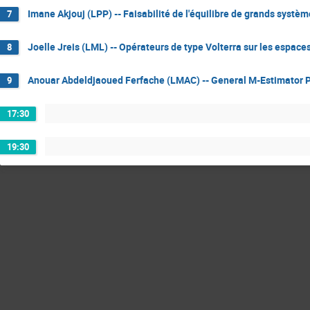
Imane Akjouj (LPP) -- Faisabilité de l'équilibre de grands systèm
7
Joelle Jreis (LML) -- Opérateurs de type Volterra sur les espace
8
Anouar Abdeldjaoued Ferfache (LMAC) -- General M-Estimator Pr
9
17:30
19:30