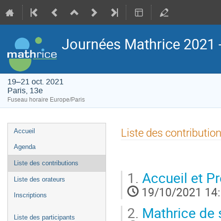
Journées Mathrice 2021 
19–21 oct. 2021
Paris, 13e
Fuseau horaire Europe/Paris
Menu
Liste des contributio
Accueil
de
Agenda
l'événement
Liste des contributions
1.
Accueil et Pr
Liste des orateurs
19/10/2021 14
Inscriptions
2.
Mathrice de s
Liste des participants