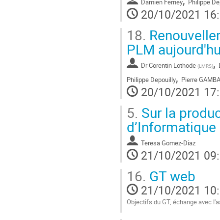
,
Damien Ferney
Philippe De
20/10/2021 16
18.
Renouvelleme
PLM aujourd'hu
,
Dr
Corentin Lothode
(
LMRS
)
,
Philippe Depouilly
Pierre GAMB
20/10/2021 17
5.
Sur la produc
d’Informatiqu
Teresa Gomez-Diaz
21/10/2021 09
16.
GT web
21/10/2021 10
Objectifs du GT, échange avec l'a
Aller