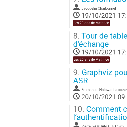
contribution
Jacquelin Charbonnel
19/10/2021 17
Les 20 ans de Mathrice
8.
Tour de tabl
d'échange
19/10/2021 17
Les 20 ans de Mathrice
9.
Graphviz pou
ASR
Emmanuel Halbwachs
(
Observ
20/10/2021 09
10.
Comment con
l’authentificat
Pierre GAMBAROTTO
(
IMT
)