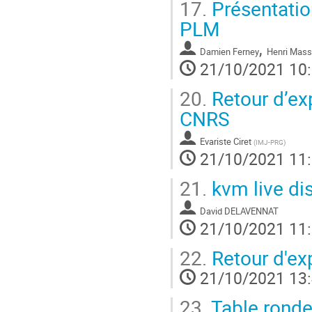
17.
Présentatio
à
la
PLM
page
,
de
Damien Ferney
Henri Mass
la
21/10/2021 10
contribution
20.
Retour d’ex
CNRS
Evariste Ciret
(
IMJ-PRG
)
21/10/2021 11
21.
kvm live di
David DELAVENNAT
21/10/2021 11
22.
Retour d'ex
21/10/2021 13
23.
Table ronde 