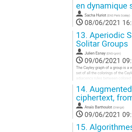
Aller
en dynamique 
à
la
Sacha Huriot
(
ENS Paris Scalay
)
page
08/06/2021 16
de
la
13.
Aperiodic S
contribution
Solitar Groups
Julien Esnay
(
ENS-Lyon
)
09/06/2021 09
The Cayley graph of a group is a w
set of all the colorings of the Ca
adjacency rules between colored ve
notion was...
14.
Augmented B
Aller
ciphertext, fr
à
la
Anaïs Barthoulot
(
Orange
)
page
09/06/2021 09
de
la
15.
Algorithmes
contribution