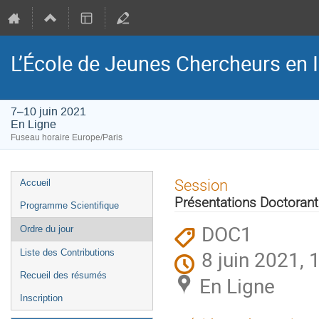
L’École de Jeunes Chercheurs en
7–10 juin 2021
En Ligne
Fuseau horaire Europe/Paris
Menu
Session
Accueil
de
Présentations Doctoran
Programme Scientifique
l'événement
DOC1
Ordre du jour
8 juin 2021, 
Liste des Contributions
Recueil des résumés
En Ligne
Inscription