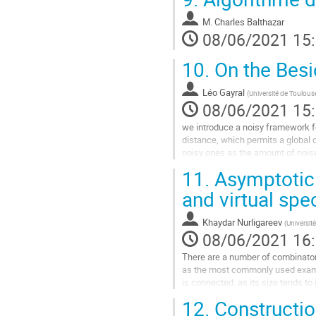
M.
Charles Balthazar
08/06/2021 15
10.
On the Besi
Léo Gayral
(
Université de Toulous
08/06/2021 15
we introduce a noisy framework f
distance, which permits a global
noisy ones as the amount of noise go
dimensional case. Our second mai
11.
Asymptotic 
Aller
and virtual spe
à
la
Khaydar Nurligareev
(
Université
page
08/06/2021 16
de
la
There are a number of combinatoria
contribution
as the most commonly used example
is connected, as its size tends to
be obtained in a common manner a
12.
Constructio