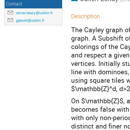
Contact
olivier.blazy@unilim.fr
Description
gaborit@unilim.fr
The Cayley graph of 
graph. A Subshift of
colorings of the Ca
and respect a given
vertices. Initially 
line with dominoes
using square tiles 
$\mathbb{Z}^d, d>2$
On $\mathbb{Z}$, an
becomes false with
with only non-perio
distinct and finer no