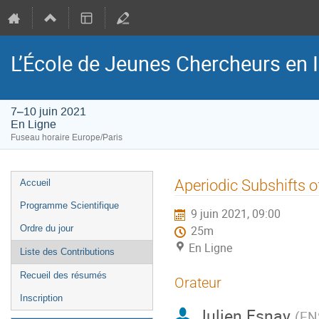
L’École de Jeunes Chercheurs en
7–10 juin 2021
En Ligne
Fuseau horaire Europe/Paris
Menu
Aperiodic Subshifts o
Accueil
de
Programme Scientifique
9 juin 2021, 09:00
l'événement
Ordre du jour
25m
En Ligne
Liste des Contributions
Recueil des résumés
Orateur
Inscription
Julien Esnay
(
EN