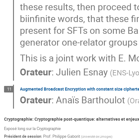
these results, then proceed t
biinfinite words, that these f
present for SFTs on some Bau
generator one-relator group
This is a joint work with E. M
Orateur
:
Julien Esnay
(
ENS-Ly
Augmented Broadcast Encryption with constant size ciphert
11
Orateur
:
Anaïs Barthoulot
(
Or
Cryptographie: Cryptographie post-quantique: alternatives et enjeu
Exposé long sur la Cryptographie
Président de session
:
Prof.
Philippe Gaborit
(
Université de Limoges
)