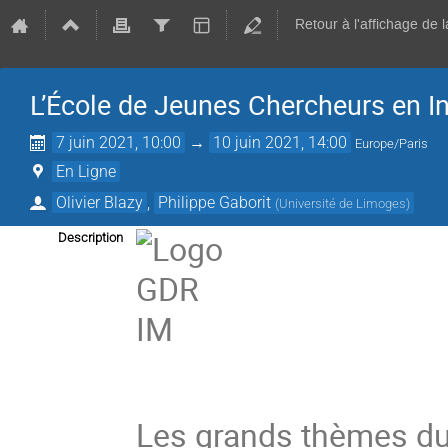
Retour à l'affichage de 
L’École de Jeunes Chercheurs en 
7 juin 2021, 10:00
→
10 juin 2021, 14:00
Europe/Paris
En Ligne
Olivier Blazy
,
Philippe Gaborit
(
Université de Limoges
)
Description
Les grands thèmes du 