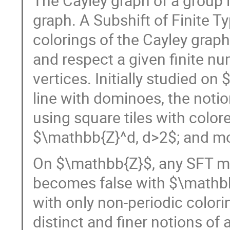
The Cayley graph of a group is
graph. A Subshift of Finite Ty
colorings of the Cayley graph
and respect a given finite n
vertices. Initially studied on 
line with dominoes, the not
using square tiles with color
$\mathbb{Z}^d, d>2$; and more
On $\mathbb{Z}$, any SFT mus
becomes false with $\mathb
with only non-periodic color
distinct and finer notions of a