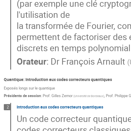
(par exemple une clé cryptogr
l'utilisation de
la transformée de Fourier, co
permettent de factoriser des 
discrets en temps polynomial
Orateur
:
Dr
François Arnault
(
Quantique: Introduction aux codes correcteurs quantiques
Exposés longs sur le quantique
Présidents de session
:
Prof.
Gilles Zemor
,
Prof.
Philippe G
(
Université de Bordeaux
)
Introduction aux codes correcteurs quantiques
2
Un code correcteur quantiqu
codes correcteurs classiques.