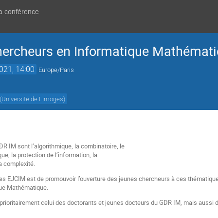
la conférence
hercheurs en Informatique Mathémat
2021, 14:00
Europe/Paris
(
Université de Limoges
)
 IM sont l’algorithmique, la combinatoire, le
que, la protection de l’information, la
la complexité.
es EJCIM est de promouvoir l’ouverture des jeunes chercheurs à ces thématiques 
ue Mathématique.
prioritairement celui des doctorants et jeunes docteurs du GDR IM, mais aussi