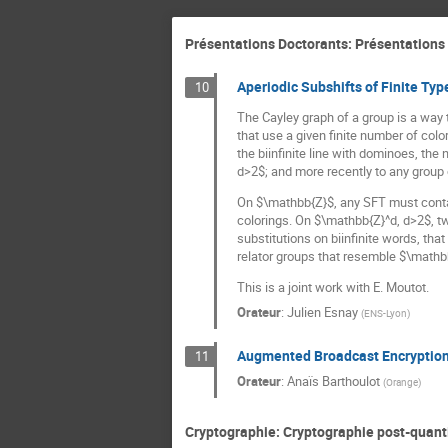
Présentations Doctorants: Présentations
Aperiodic Subshifts of Finite Ty
10
The Cayley graph of a group is a way to
that use a given finite number of colo
the biinfinite line with dominoes, th
d>2$; and more recently to any group o
On $\mathbb{Z}$, any SFT must contai
colorings. On $\mathbb{Z}^d, d>2$, two 
substitutions on biinfinite words, tha
relator groups that resemble $\mathb
This is a joint work with E. Moutot.
Orateur
:
Julien Esnay
(
ENS-Lyon
)
Augmented Broadcast Encryption 
11
Orateur
:
Anaïs Barthoulot
(
Orange
)
Cryptographie: Cryptographie post-quanti