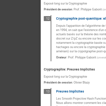
Exposé long sur la Cryptographie
Président de session
:
Prof.
Philippe Gaborit
(
Un
Cryptographie post-quantique: al
12
Depuis l'apparition de l'algorithme de 
en 1994, on sait que l'existence d'u
actuels basés sur la théorie des nom
discret sur Z/pZ ou encore sur les cou
notamment la cryptographie basée sur
hachages ou encore la cryptographie m
amériain) sur la crypotgraphie post-q
Orateur
:
Prof.
Philippe Gaborit
(
Universi
Cryptographie: Preuves Implicites
Exposé long sur la Cryptographie
Président de session
:
Olivier Blazy
Preuves Implicites
13
Les Smooth Projective Hash Functions
Nous allons montrer comment les cla