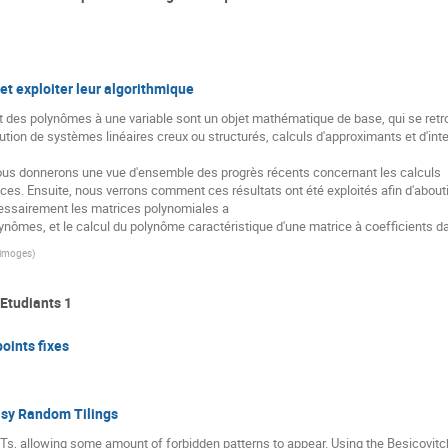
et exploiter leur algorithmique
nt des polynômes à une variable sont un objet mathématique de base, qui se ret
tion de systèmes linéaires creux ou structurés, calculs d'approximants et d'inter
ous donnerons une vue d'ensemble des progrès récents concernant les calculs
ces. Ensuite, nous verrons comment ces résultats ont été exploités afin d'abou
essairement les matrices polynomiales a
lynômes, et le calcul du polynôme caractéristique d'une matrice à coefficients d
Limoges
)
Etudiants 1
oints fixes
oisy Random Tilings
Ts, allowing some amount of forbidden patterns to appear. Using the Besicovitc