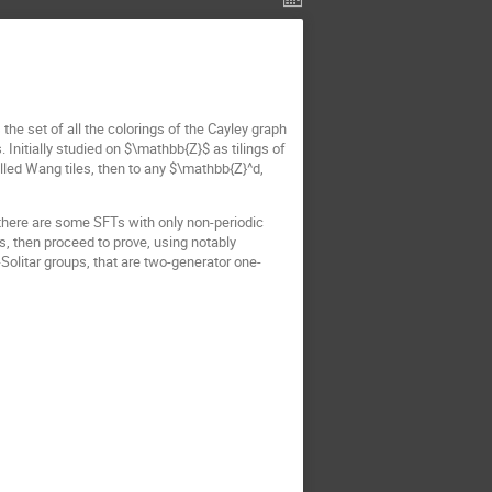
 the set of all the colorings of the Cayley graph
 Initially studied on $\mathbb{Z}$ as tilings of
lled Wang tiles, then to any $\mathbb{Z}^d,
there are some SFTs with only non-periodic
ts, then proceed to prove, using notably
Solitar groups, that are two-generator one-