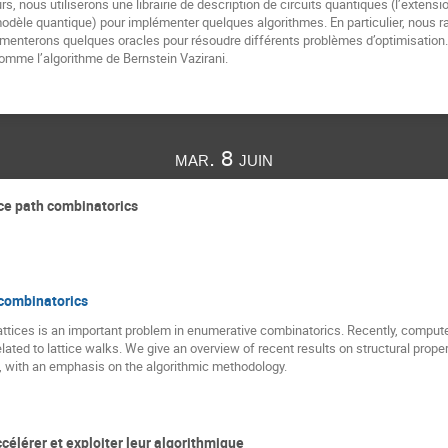
, nous utiliserons une librairie de description de circuits quantiques (l’extensio
odèle quantique) pour implémenter quelques algorithmes. En particulier, nous r
lémenterons quelques oracles pour résoudre différents problèmes d’optimisation
 comme l’algorithme de Bernstein Vazirani.
mar. 8 juin
ice path combinatorics
 combinatorics
 lattices is an important problem in enumerative combinatorics. Recently, comput
elated to lattice walks. We give an overview of recent results on structural prope
e, with an emphasis on the algorithmic methodology.
célérer et exploiter leur algorithmique