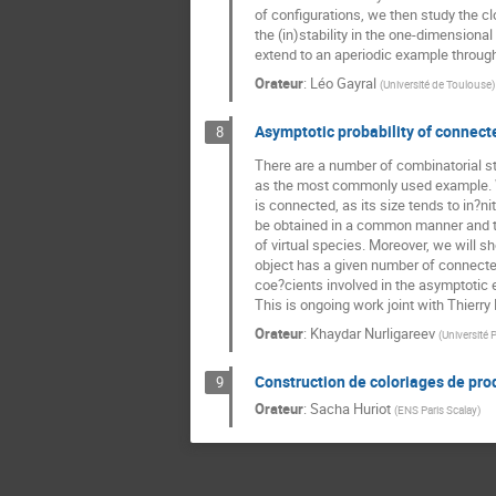
of configurations, we then study the cl
the (in)stability in the one-dimensiona
extend to an aperiodic example through 
Orateur
:
Léo Gayral
(
Université de Toulouse
)
Asymptotic probability of connecte
8
There are a number of combinatorial str
as the most commonly used example. We 
is connected, as its size tends to in?ni
be obtained in a common manner and t
of virtual species. Moreover, we will s
object has a given number of connecte
coe?cients involved in the asymptotic
This is ongoing work joint with Thierry 
Orateur
:
Khaydar Nurligareev
(
Université 
Construction de coloriages de pr
9
Orateur
:
Sacha Huriot
(
ENS Paris Scalay
)