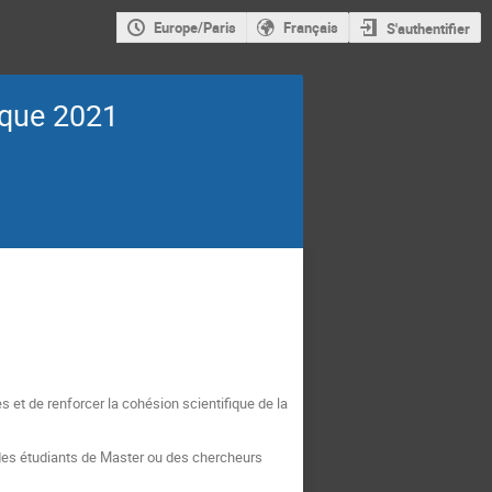
Europe/Paris
Français
S'authentifier
ique 2021
et de renforcer la cohésion scientifique de la
 des étudiants de Master ou des chercheurs