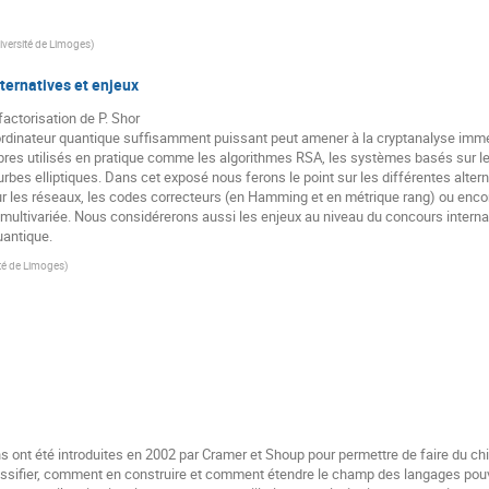
iversité de Limoges
)
ternatives et enjeux
factorisation de P. Shor
n ordinateur quantique suffisamment puissant peut amener à la cryptanalyse im
bres utilisés en pratique comme les algorithmes RSA, les systèmes basés sur le
rbes elliptiques. Dans cet exposé nous ferons le point sur les différentes altern
 les réseaux, les codes correcteurs (en Hamming et en métrique rang) ou encor
ultivariée. Nous considérerons aussi les enjeux au niveau du concours internati
uantique.
té de Limoges
)
 ont été introduites en 2002 par Cramer et Shoup pour permettre de faire du ch
ssifier, comment en construire et comment étendre le champ des langages pouv