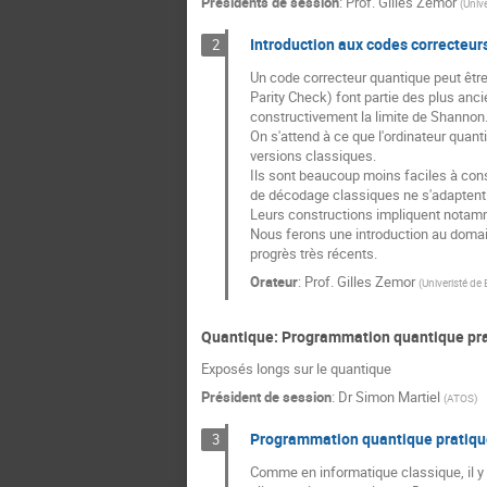
Présidents de session
:
Prof.
Gilles Zemor
(
Univ
Introduction aux codes correcteur
2
Un code correcteur quantique peut êtr
Parity Check) font partie des plus anc
constructivement la limite de Shannon. I
On s'attend à ce que l'ordinateur qua
versions classiques.
Ils sont beaucoup moins faciles à const
de décodage classiques ne s'adaptent
Leurs constructions impliquent notamm
Nous ferons une introduction au domain
progrès très récents.
Orateur
:
Prof.
Gilles Zemor
(
Univeristé de
Quantique: Programmation quantique pr
Exposés longs sur le quantique
Président de session
:
Dr
Simon Martiel
(
ATOS
)
Programmation quantique pratiqu
3
Comme en informatique classique, il y