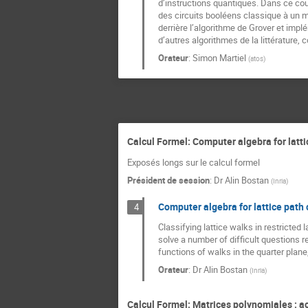
d’instructions quantiques. Dans ce cours
des circuits booléens classique à un m
derrière l’algorithme de Grover et imp
d’autres algorithmes de la littérature,
Orateur
:
Simon Martiel
(
atos
)
Calcul Formel: Computer algebra for latt
Exposés longs sur le calcul formel
Président de session
:
Dr
Alin Bostan
(
Inria
)
Computer algebra for lattice path
4
Classifying lattice walks in restricted
solve a number of difficult questions r
functions of walks in the quarter plan
Orateur
:
Dr
Alin Bostan
(
Inria
)
Calcul Formel: Matrices polynomiales : ac