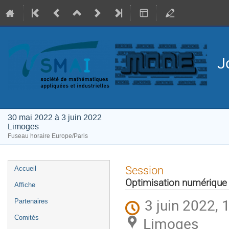
J
30 mai 2022 à 3 juin 2022
Limoges
Fuseau horaire Europe/Paris
Menu
Session
Accueil
de
Optimisation numérique
Affiche
l'événement
3 juin 2022, 
Partenaires
Comités
Limoges