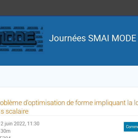
Journées SMAI MODE
oblème d'optimisation de forme impliquant la l
s scalaire
2 juin 2022, 11:30
Commun
30m