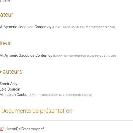
E204
ateur
M.
Aymeric Jacob de Cordemoy
(
LMAP - Université de Pau et des Pays de l'Adour
)
teur
M.
Aymeric Jacob de Cordemoy
(
LMAP - Université de Pau et des Pays de l'Adour
)
-auteurs
Samir Adly
Loic Bourdin
M.
Fabien Caubet
(
LMAP - Université de Pau et des Pays de l'Adour
)
Documents de présentation
JacobDeCordemoy.pdf