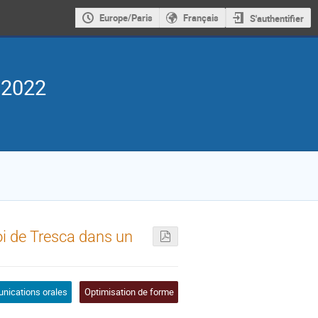
Europe/Paris
Français
S'authentifier
 2022
oi de Tresca dans un
ications orales
Optimisation de forme