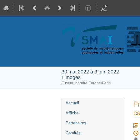
30 mai 2022 à 3 juin 2022
Limoges
Fuseau horaire Europe/Paris
Menu
Pr
Accueil
de
ca
Affiche
l'événement
Partenaires
Comités