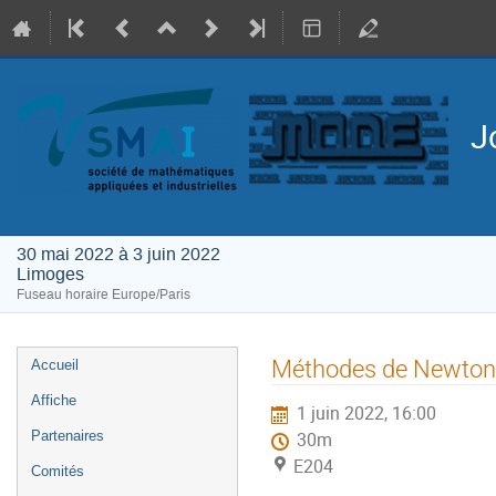
J
30 mai 2022 à 3 juin 2022
Limoges
Fuseau horaire Europe/Paris
Menu
Méthodes de Newton p
Accueil
de
Affiche
1 juin 2022, 16:00
l'événement
Partenaires
30m
E204
Comités