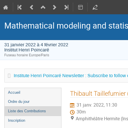
Mathematical modeling and statist
31 janvier 2022 à 4 février 2022
Institut Henri Poincaré
Fuseau horaire Europe/Paris
Institute Henri Poincaré Newsletter : Subscribe to follow
Menu
Thibault Taillefumier 
Accueil
de
Ordre du jour
31 janv. 2022, 11:30
l'événement
Liste des Contributions
30m
Amphithéâtre Hermite (Ins
Inscription