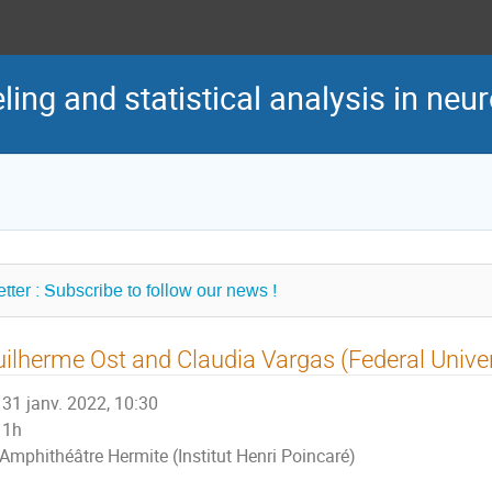
ng and statistical analysis in neu
tter : Subscribe to follow our news !
ilherme Ost and Claudia Vargas (Federal Univers
31 janv. 2022, 10:30
1h
Amphithéâtre Hermite (Institut Henri Poincaré)