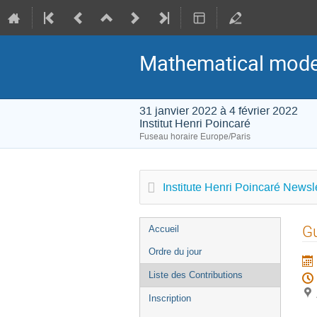
Mathematical modeli
31 janvier 2022 à 4 février 2022
Institut Henri Poincaré
Fuseau horaire Europe/Paris
Institute Henri Poincaré Newsle
Menu
Gu
Accueil
de
Ordre du jour
l'événement
Liste des Contributions
Inscription