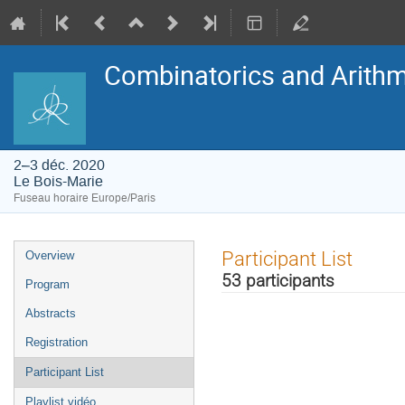
Combinatorics and Arithme
2–3 déc. 2020
Le Bois-Marie
Fuseau horaire Europe/Paris
Menu
Participant List
Overview
de
l'événement
53 participants
Program
Abstracts
Registration
Participant List
Playlist vidéo