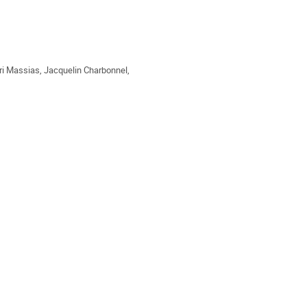
ri Massias
,
Jacquelin Charbonnel
,