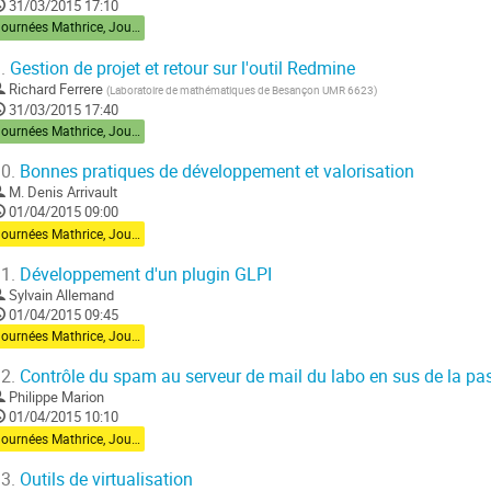
31/03/2015 17:10
Journées Mathrice, Jour 1
.
Gestion de projet et retour sur l'outil Redmine
Richard Ferrere
(
Laboratoire de mathématiques de Besançon UMR 6623
)
31/03/2015 17:40
Journées Mathrice, Jour 1
0.
Bonnes pratiques de développement et valorisation
M.
Denis Arrivault
01/04/2015 09:00
Journées Mathrice, Jour 2
1.
Développement d'un plugin GLPI
Sylvain Allemand
01/04/2015 09:45
Journées Mathrice, Jour 2
2.
Contrôle du spam au serveur de mail du labo en sus de la pass
Philippe Marion
01/04/2015 10:10
Journées Mathrice, Jour 2
3.
Outils de virtualisation