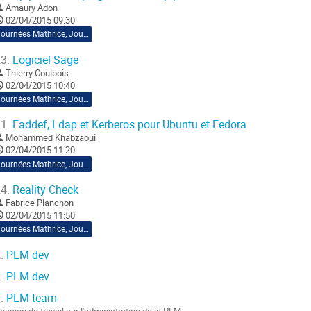
Amaury Adon
02/04/2015 09:30
Journées Mathrice, Jour 3
3.
Logiciel Sage
Thierry Coulbois
02/04/2015 10:40
Journées Mathrice, Jour 3
1.
Faddef, Ldap et Kerberos pour Ubuntu et Fedora
Mohammed Khabzaoui
02/04/2015 11:20
Journées Mathrice, Jour 3
4.
Reality Check
Fabrice Planchon
02/04/2015 11:50
Journées Mathrice, Jour 3
.
PLM dev
.
PLM dev
.
PLM team
ession de travail sur l'administration de la PLM
