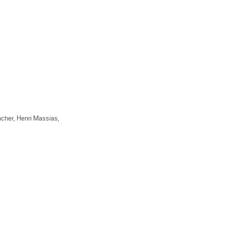
ncher
,
Henri Massias
,