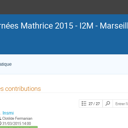
nées Mathrice 2015 - I2M - Marseil
atique
s contributions
Chercher
27
/ 27
les
contributions
.
Insmi
Clotilde Fermanian
31/03/2015 14:00