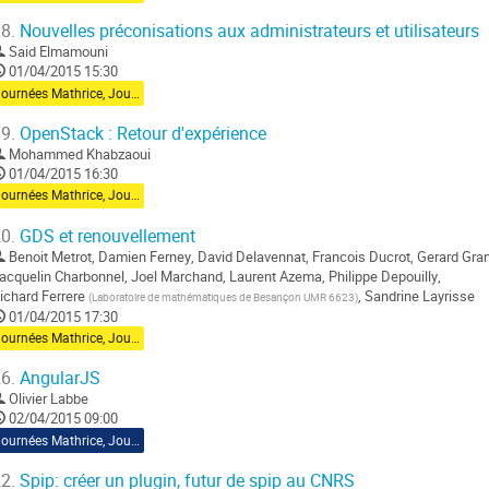
8.
Nouvelles préconisations aux administrateurs et utilisateurs
Said Elmamouni
01/04/2015 15:30
Journées Mathrice, Jour 2
9.
OpenStack : Retour d'expérience
Mohammed Khabzaoui
01/04/2015 16:30
Journées Mathrice, Jour 2
0.
GDS et renouvellement
Benoit Metrot
,
Damien Ferney
,
David Delavennat
,
Francois Ducrot
,
Gerard Gra
acquelin Charbonnel
,
Joel Marchand
,
Laurent Azema
,
Philippe Depouilly
,
ichard Ferrere
,
Sandrine Layrisse
(
Laboratoire de mathématiques de Besançon UMR 6623
)
01/04/2015 17:30
Journées Mathrice, Jour 2
6.
AngularJS
Olivier Labbe
02/04/2015 09:00
Journées Mathrice, Jour 3
2.
Spip: créer un plugin, futur de spip au CNRS