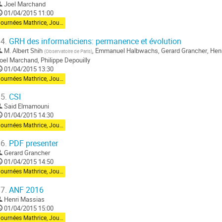
Joel Marchand
01/04/2015 11:00
Journées Mathrice, Jour 2
4.
GRH des informaticiens: permanence et évolution
M.
Albert Shih
,
Emmanuel Halbwachs
,
Gerard Grancher
,
Hen
(
Observatoire de Paris
)
oel Marchand
,
Philippe Depouilly
01/04/2015 13:30
Journées Mathrice, Jour 2
5.
CSI
Said Elmamouni
01/04/2015 14:30
Journées Mathrice, Jour 2
6.
PDF presenter
Gerard Grancher
01/04/2015 14:50
Journées Mathrice, Jour 2
7.
ANF 2016
Henri Massias
01/04/2015 15:00
Journées Mathrice, Jour 2