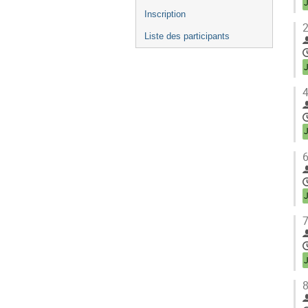
Inscription
2
Liste des participants
4
6
7
8