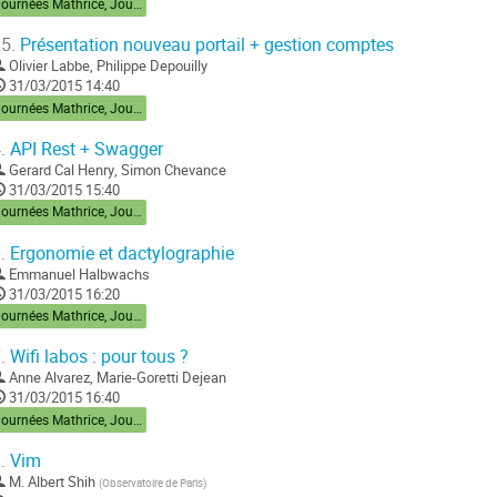
Journées Mathrice, Jour 1
5.
Présentation nouveau portail + gestion comptes
Olivier Labbe
,
Philippe Depouilly
31/03/2015 14:40
Journées Mathrice, Jour 1
.
API Rest + Swagger
Gerard Cal Henry
,
Simon Chevance
31/03/2015 15:40
Journées Mathrice, Jour 1
.
Ergonomie et dactylographie
Emmanuel Halbwachs
31/03/2015 16:20
Journées Mathrice, Jour 1
.
Wifi labos : pour tous ?
Anne Alvarez
,
Marie-Goretti Dejean
31/03/2015 16:40
Journées Mathrice, Jour 1
.
Vim
M.
Albert Shih
(
Observatoire de Paris
)