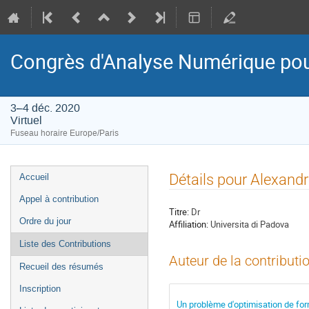
Congrès d'Analyse Numérique pou
3–4 déc. 2020
Virtuel
Fuseau horaire Europe/Paris
Menu
Détails pour Alexand
Accueil
de
Appel à contribution
l'événement
Titre:
Dr
Ordre du jour
Affiliation:
Universita di Padova
Liste des Contributions
Auteur de la contributi
Recueil des résumés
Inscription
Un problème d'optimisation de fo