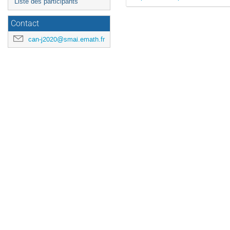
Liste des participants
Contact
can-j2020@smai.emath.fr