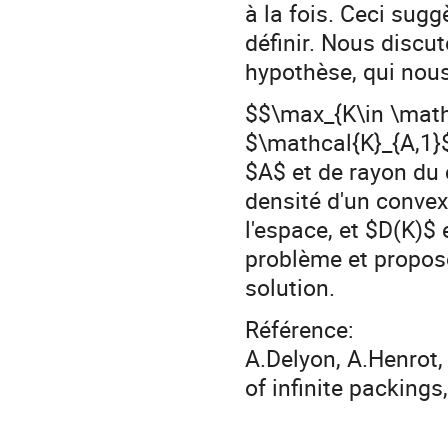
à la fois. Ceci sug
définir. Nous discu
hypothèse, qui nou
$$\max_{K\in \mathc
$\mathcal{K}_{A,1}$
$A$ et de rayon du c
densité d'un conve
l'espace, et $D(K)$
problème et propos
solution.
Référence:
A.Delyon, A.Henrot,
of infinite packing