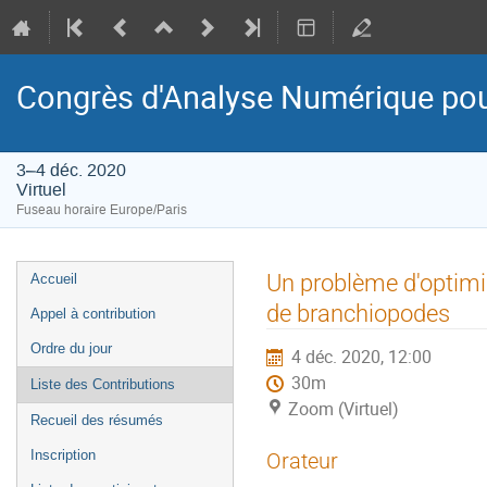
Congrès d'Analyse Numérique pou
3–4 déc. 2020
Virtuel
Fuseau horaire Europe/Paris
Menu
Un problème d'optimi
Accueil
de
de branchiopodes
Appel à contribution
l'événement
Ordre du jour
4 déc. 2020, 12:00
30m
Liste des Contributions
Zoom (Virtuel)
Recueil des résumés
Inscription
Orateur