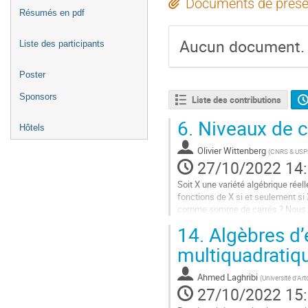
Documents de prése
Résumés en pdf
Aucun document.
Liste des participants
Poster
Sponsors
Liste des contributions
6.
Niveaux de co
Hôtels
Olivier Wittenberg
(
CNRS & US
27/10/2022 14
Soit X une variété algébrique réel
fonctions de X si et seulement si 
comme somme de carrés ? Nous exh
que la borne supérieure...
14.
Algèbres d’
Aller
multiquadratiq
à
la
Ahmed Laghribi
(
Université d'Art
page
27/10/2022 15
de
la