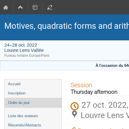
Motives, quadratic forms and arit
24–28 oct. 2022
Louvre Lens Vallée
Fuseau horaire Europe/Paris
À l'occasion du 6
Menu
Session
Accueil
de
Thursday afternoon
Inscription
l'événement
27 oct. 2022
Ordre du jour
Louvre Lens 
Liste des orateurs
Résumés/Abstracts