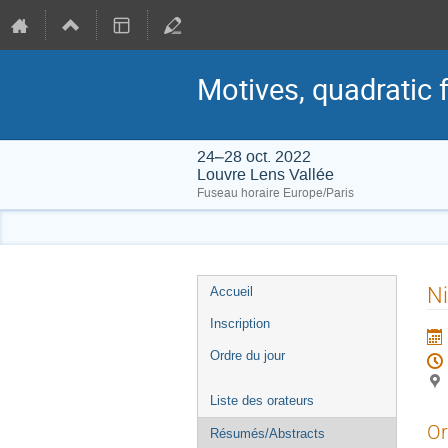
Motives, quadratic 
24–28 oct. 2022
Louvre Lens Vallée
Fuseau horaire Europe/Paris
Menu
Ni
Accueil
de
Inscription
l'événement
Ordre du jour
Liste des orateurs
Or
Résumés/Abstracts