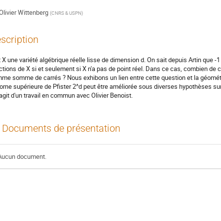
Olivier Wittenberg
(
CNRS & USPN
)
scription
t X une variété algébrique réelle lisse de dimension d. On sait depuis Artin que 
ctions de X si et seulement si X n'a pas de point réel. Dans ce cas, combien de c
me somme de carrés ? Nous exhibons un lien entre cette question et la géométr
borne supérieure de Pfister 2^d peut être améliorée sous diverses hypothèses sur
s'agit d'un travail en commun avec Olivier Benoist.
Documents de présentation
Aucun document.