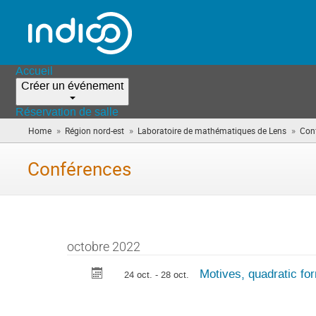
Accueil
Créer un événement
Réservation de salle
»
»
»
Home
Région nord-est
Laboratoire de mathématiques de Lens
Con
Conférences
octobre 2022
Motives, quadratic fo
24 oct. - 28 oct.