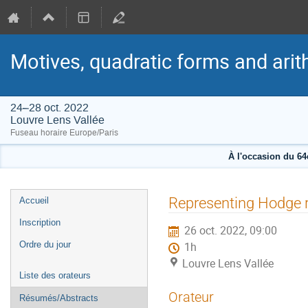
Motives, quadratic forms and arit
24–28 oct. 2022
Louvre Lens Vallée
Fuseau horaire Europe/Paris
À l'occasion du 6
Menu
Representing Hodge r
Accueil
de
Inscription
26 oct. 2022, 09:00
l'événement
Ordre du jour
1h
Louvre Lens Vallée
Liste des orateurs
Orateur
Résumés/Abstracts