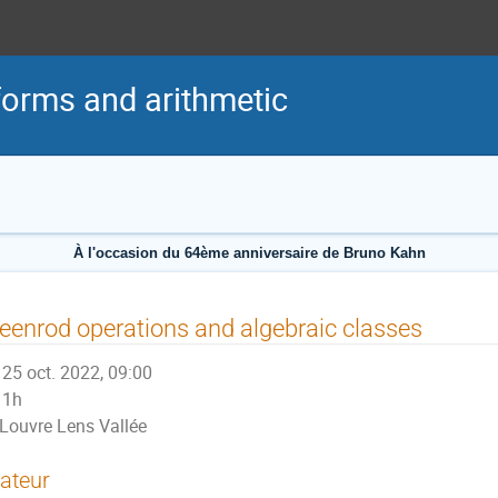
forms and arithmetic
À l'occasion du 64ème anniversaire de Bruno Kahn
eenrod operations and algebraic classes
25 oct. 2022, 09:00
1h
Louvre Lens Vallée
ateur