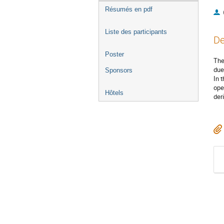
Résumés en pdf
Liste des participants
De
Poster
The
due
Sponsors
In 
ope
Hôtels
der