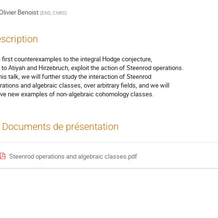
Olivier Benoist
(
ENS, CNRS
)
scription
 first counterexamples to the integral Hodge conjecture,
 to Atiyah and Hirzebruch, exploit the action of Steenrod operations.
this talk, we will further study the interaction of Steenrod
rations and algebraic classes, over arbitrary fields, and we will
ive new examples of non-algebraic cohomology classes.
Documents de présentation
Steenrod operations and algebraic classes.pdf