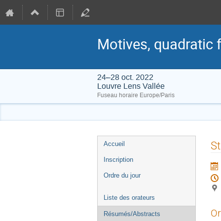
Motives, quadratic 
24–28 oct. 2022
Louvre Lens Vallée
Fuseau horaire Europe/Paris
Menu
St
Accueil
de
Inscription
l'événement
Ordre du jour
Liste des orateurs
Or
Résumés/Abstracts