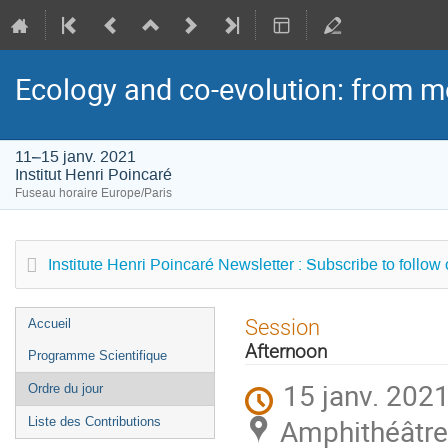
Ecology and co-evolution: from m
11–15 janv. 2021
Institut Henri Poincaré
Fuseau horaire Europe/Paris
Institute Henri Poincaré Newsletter : Subscribe to follow
Menu
Session
Accueil
de
Afternoon
Programme Scientifique
l'événement
15 janv. 2021
Ordre du jour
Amphithéâtre 
Liste des Contributions