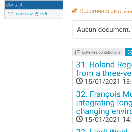
Contact
Documents de prése
Q-evo2021@ihp.fr
Aucun document.
Liste des contributions
31.
Roland Regoe
from a three-y
15/01/2021 13
32.
François Mu
integrating lo
changing envi
15/01/2021 14
33.
Lindi Wahl -