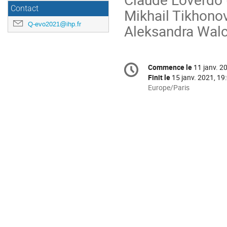
Contact
Mikhail Tikhonov
Q-evo2021@ihp.fr
Aleksandra Wal
Information
Commence le
11 janv. 2
Date/Heure
de
Finit le
15 janv. 2021, 19
la
Toutes
Europe/Paris
les
conférence
horaires
sont
en
Europe/Paris