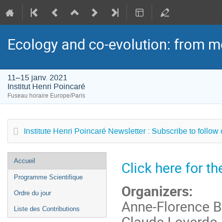
Ecology and co-evolution: from m
11–15 janv. 2021
Institut Henri Poincaré
Fuseau horaire Europe/Paris
Institute Henri Poincaré Newsletter : Subscribe to follow
Menu
Accueil
Click here for t
de
Programme Scientifique
l'événement
Organizers:
Ordre du jour
Anne-Florence B
Liste des Contributions
Claude Loverdo 