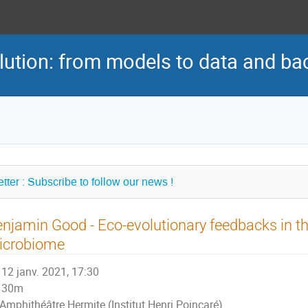
lution: from models to data and ba
tter : Subscribe to follow our news !
njamin Good - Eco-evolutionary feedbacks in 
icrobiome
12 janv. 2021, 17:30
30m
Amphithéâtre Hermite (Institut Henri Poincaré)