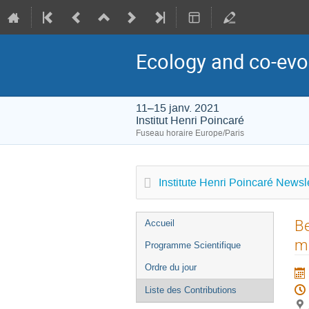
Ecology and co-evo
11–15 janv. 2021
Institut Henri Poincaré
Fuseau horaire Europe/Paris
Institute Henri Poincaré Newsle
Menu
Be
Accueil
de
m
Programme Scientifique
l'événement
Ordre du jour
Liste des Contributions