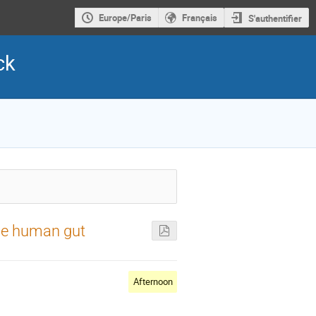
Europe/Paris
Français
S'authentifier
ck
the human gut
Afternoon