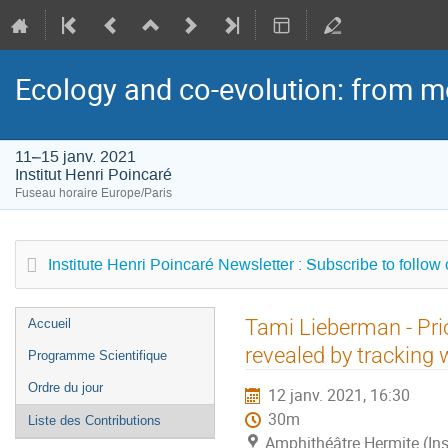
Ecology and co-evolution: from m
11–15 janv. 2021
Institut Henri Poincaré
Fuseau horaire Europe/Paris
Institute Henri Poincaré Newsletter : Subscribe to follow
Menu
Tami Lieberman - Pri
Accueil
de
revealed by tracking 
Programme Scientifique
l'événement
Ordre du jour
12 janv. 2021, 16:30
30m
Liste des Contributions
Amphithéâtre Hermite (Ins