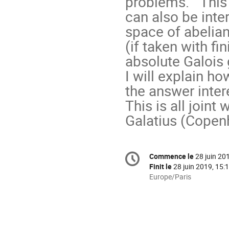
problems. This
can also be int
space of abelian
(if taken with fin
absolute Galois 
I will explain h
the answer inter
This is all join
Galatius (Copen
Information
Commence le
28 juin 20
Date/Heure
de
Finit le
28 juin 2019, 15:
la
Toutes
Europe/Paris
les
conférence
horaires
sont
en
Europe/Paris