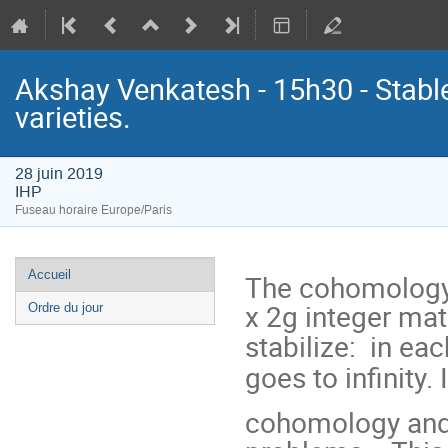
Akshay Venkatesh - 15h30 - Stabl
varieties.
28 juin 2019
IHP
Fuseau horaire Europe/Paris
Menu
Accueil
The cohomology 
de
x 2g integer mat
Ordre du jour
l'événement
stabilize: in eac
goes to infinity. 
cohomology and h