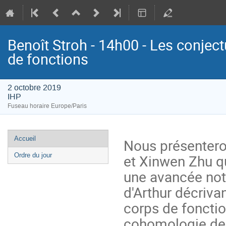
Benoît Stroh - 14h00 - Les conject
de fonctions
2 octobre 2019
IHP
Fuseau horaire Europe/Paris
Menu
Accueil
Nous présenteron
de
et Xinwen Zhu qu
Ordre du jour
l'événement
une avancée nota
d'Arthur décriva
corps de fonction
cohomologie des