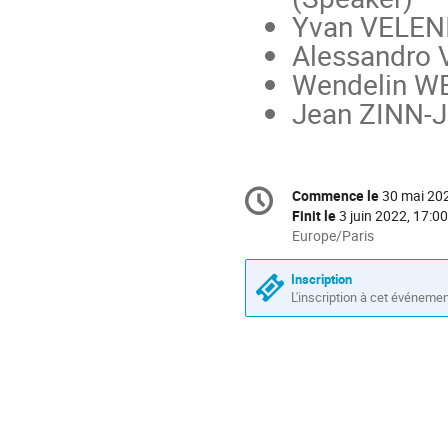
Yvan VELENI
Alessandro V
Wendelin WE
Jean ZINN-J
Information
Commence le
30 mai 202
Date/Heure
de
la
Finit le
3 juin 2022, 17:00
conférence
Toutes
Europe/Paris
les
horaires
Inscription
sont
L'inscription à cet événeme
en
Europe/Paris