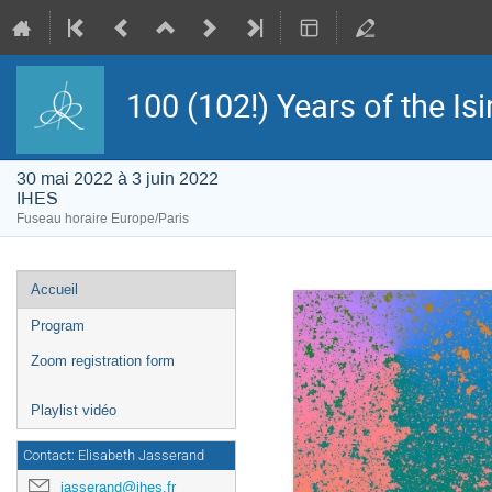
100 (102!) Years of the Is
30 mai 2022 à 3 juin 2022
IHES
Fuseau horaire Europe/Paris
Menu
Accueil
de
l'événement
Program
Zoom registration form
Playlist vidéo
Contact: Elisabeth Jasserand
jasserand@ihes.fr