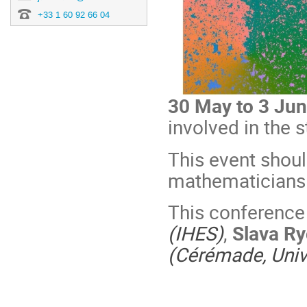
+33 1 60 92 66 04
30 May to 3 Ju
involved in the 
This event shou
mathematicians 
This conference
(IHES)
,
Slava R
(Cérémade, Univ