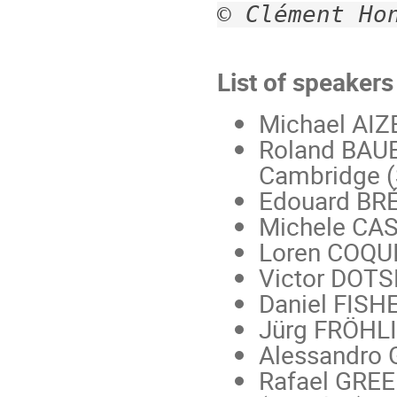
© Clément Ho
List of speakers
Michael AIZ
Roland BAUE
Cambridge (
Edouard BRÉ
Michele CASE
Loren COQUI
Victor DOTS
Daniel FISHE
Jürg FRÖHLI
Alessandro G
Rafael GREEN