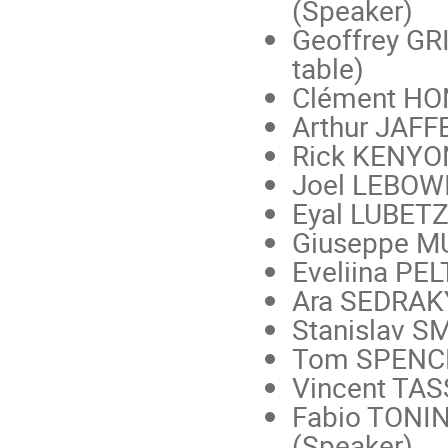
(Speaker)
Geoffrey GR
table)
Clément HO
Arthur JAFFE
Rick KENYON,
Joel LEBOWIT
Eyal LUBETZK
Giuseppe MU
Eveliina PE
Ara SEDRAKY
Stanislav SM
Tom SPENCER
Vincent TAS
Fabio TONINE
(Speaker)