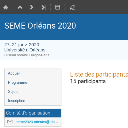
SEME Orléans 2020
27–31 janv. 2020
Université d'Orléans
Fuseau horaire Europe/Paris
Menu
Liste des participant
Accueil
de
15 participants
Programme
l'événement
Sujets
Inscription
Comité d'organisation
seme2020-orleans@idpoisson.fr