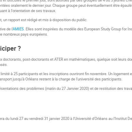
ntées oralement le dernier jour. Chaque groupe peut éventuellement être épaul
uant à l'orientation de ses travaux.
, un rapport est rédigé et mis à disposition du public.
ive de l'
AMIES
. Elles sont inspirées du modèle des European Study Group for I
de nombreux pays européens.
ciper ?
x doctorants, post-doctorants et ATER en mathématiques, quelque soit leurs do
osés.
imité à 25 participants et les inscriptions ouvriront fin novembre. Un logement e
ransport jusqu'à Orléans restent à la charge de l'université des participants.
sentations des problèmes (matin du 27 Janvier 2020) et de restitution des trav
a du lundi 27 au vendredi 31 janvier 2020 à l'Université d'Orléans au l'Institut 