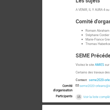
Les sujets
A VENIR, IL Y AURA 4 ou 
Comité d'orga
Romain Abraham
Stéphane Cordier
Marie-France Gre
Thomas Haberko
SEME Précéde
Visitez le site
AMIES
sur 
Certains des travaux de
Contact
:
seme2020-orlea
Comité
seme2020-orleans@id
d'organisation
Participants
15
Voir la liste complè