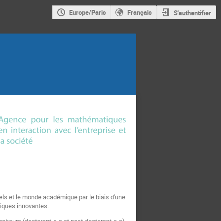
Europe/Paris
Français
S'authentifier
iels et le monde académique par le biais d'une
iques innovantes.
rcheurs (doctorant-e-s et poѕt-doctorant-e-s).