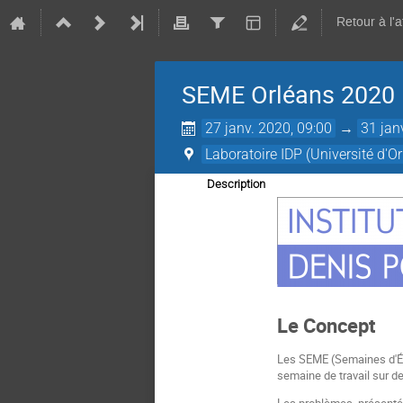
Retour à l'
SEME Orléans 2020
27 janv. 2020, 09:00
→
31 jan
Laboratoire IDP (Université d'O
Description
Le Concept
Les SEME (Semaines d'
semaine de travail sur 
Les problèmes, présentés