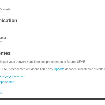
5 sujets
nisation
spier
rn
ntes
lequel vous trouverez une liste des précédentes et futures SEME.
s SEME précédentes ont donné lieu à des
rapports
déposés sur l'archive ouverte
ns_at_idpoisson.fr
poisson.fr
te