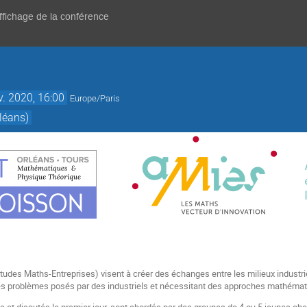
affichage de la conférence
v. 2020, 16:00
Europe/Paris
rléans)
Études
Maths-Entreprises)
visent à créer des échanges entre les milieux industr
des problèmes posés par des industriels et nécessitant des approches mathémat
 et discutés le premier jour, sont abordés par des groupes de 4 ou 5 jeunes che