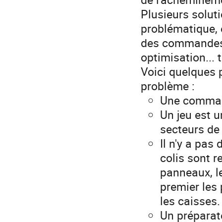
Plusieurs solut
problématique, 
des commandes (
optimisation... 
Voici quelques 
problème :
Une command
Un jeu est u
secteurs de
Il n'y a pas
colis sont r
panneaux, l
premier les
les caisses.
Un préparat