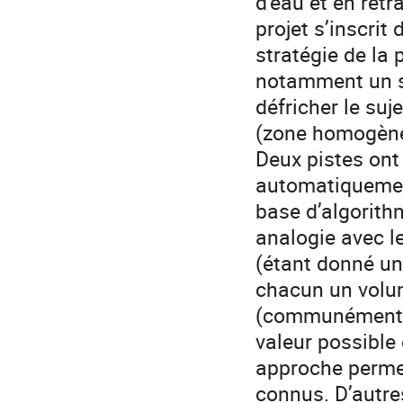
d'eau et en retr
projet s’inscri
stratégie de la 
notamment un st
défricher le su
(zone homogène 
Deux pistes ont
automatiquemen
base d’algorith
analogie avec l
(étant donné un
chacun un volum
(communément a
valeur possible
approche permet
connus. D’autre