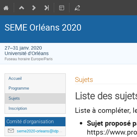
SEME Orléans 2020
27–31 janv. 2020
Université d'Orléans
Fuseau horaire Europe/Paris
Menu
Sujets
Accueil
de
Programme
l'événement
Liste des suje
Sujets
Liste à compléter, 
Inscription
Sujet proposé p
Comité d'organisation
https://www.prol
seme2020-orleans@idpoisson.fr