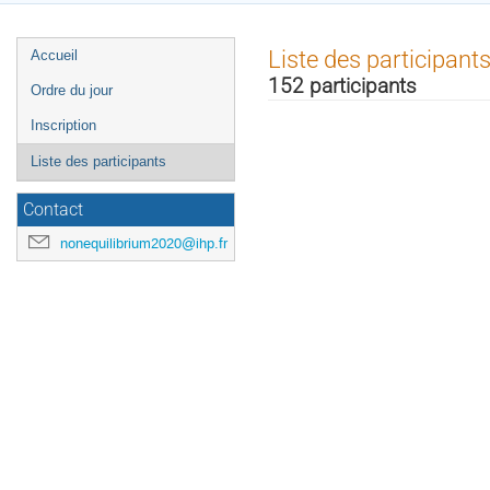
Menu
Liste des participant
Accueil
de
152 participants
Ordre du jour
l'événement
Inscription
Liste des participants
Contact
nonequilibrium2020@ihp.fr